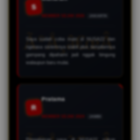
S
MEMBER SEJAK 2026
JAKARTA
Saya sudah coba main di NUSA22 dan
ngerasa sistemnya stabil plus tampilannya
gampang dipahami jadi nggak bingung
walaupun baru mulai.
Pratama
R
MEMBER SEJAK 2024
JAMBI
Pengalaman saya di NUSA22 cukup