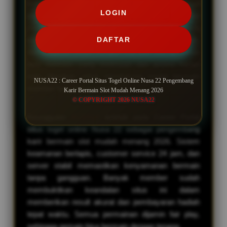
keluaran akurat. Pemain dapat menikmati berbagai
LOGIN
jenis taruhan, odds kompetitif, dan fitur prediksi
yang membantu meningkatkan peluang
DAFTAR
kemenangan. Proses daftar cepat, deposit rendah,
dan withdraw instan menjadi nilai plus utama. Bonus
new member yang melimpah dan promo harian
rutin diberikan untuk mendukung modal bermain
NUSA22 : Career Portal Situs Togel Online Nusa 22 Pengembang
member baru maupun setia.
Karir Bermain Slot Mudah Menang 2026
© COPYRIGHT 2026 NUSA22
Keunggulan
NUSA22
terletak pada Career Portal
situs togel online Nusa 22 sebagai pengembang
karir bermain slot mudah menang 2026. Sistem
keamanan berlapis, customer service 24 jam, dan
server stabil memastikan kenyamanan bermain
tanpa gangguan. Banyak member sudah
membuktikan keandalan situs ini dalam
memberikan result akurat dan pembayaran hadiah
tepat waktu. Semua permainan dijamin fair play,
sehingga pemain bisa bermain dengan tenang.