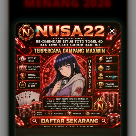
MENANG 2026
ra****n0
IDR 964,341.32
Togel HK
fr****y4
NUSA22
inovatif dengan Career Portal situs togel
IDR 1,164,027.72
Togel Singapore
online Nusa 22 yang menjadi pengembang karir
bermain slot mudah menang di tahun 2026.
bi****a2
Pendekatan karir ini memberikan semangat bagi
IDR 602,139.12
Togel Japan
pemain untuk mengembangkan skill dan meraih
kemenangan secara konsisten. Platform ini berhasil
ri****o9
IDR 1,045,992.00
menciptakan lingkungan bermain yang stabil, aman,
Togel China
dan penuh peluang, sehingga cocok untuk semua
kalangan yang mencari situs togel online berkualitas
fr****y4
IDR 1,801,557.00
tinggi. Di tahun 2026, NUSA22 terus menjadi pilihan
Togel Bulleye
utama berkat konsep Career Portal yang modern.
Career Portal situs togel online Nusa 22 di
NUSA22
menghadirkan pengembang karir bermain slot
mudah menang 2026 dengan pasaran lengkap dan