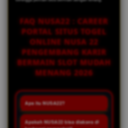
FAQ NUSA22 : CAREER
PORTAL SITUS TOGEL
ONLINE NUSA 22
PENGEMBANG KARIR
BERMAIN SLOT MUDAH
MENANG 2026
Apa itu NUSA22?
NUSA22 hadir sebagai usaha
hiburan toto togel online, yang
Apakah NUSA22 bisa diakses di