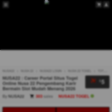
NUSA22
NUSA 22
NUSA22 LOGIN
NUSA 22 TOGEL
TOTO TOGEL
NUSA22 : Career Portal Situs Togel
5
$
Online Nusa 22 Pengembang Karir
Bermain Slot Mudah Menang 2026
By
NUSA22
303
sales
NUSA22 TOGEL