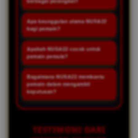
menawarkan pasaran togel yang
berbagai perangkat?
lengkap dan peluang seru kapan
Ya, NUSA22 dirancang fleksibel
saja dan dimana aja.
sehingga dapat diakses melalui
Apa keunggulan utama NUSA22
berbagai perangkat digital seperti
bagi pemain?
smartphone, tablet, dan desktop.
Keunggulan utamanya meliputi
sistem yang stabil, layanan
Apakah NUSA22 cocok untuk
responsif, serta fitur yang
pemain pemula?
membantu pemain memahami
NUSA22 menggunakan sistem
permainan dengan lebih mudah.
keamanan modern dan telah
Bagaimana NUSA22 membantu
diakui resmi, sehingga setiap
pemain dalam mengambil
transaksi dan permainan dijamin
keputusan?
aman untuk semua pemain.
NUSA22 menyediakan informasi
yang transparan dan mudah
dipahami sehingga pemain dapat
mempertimbangkan setiap
TESTIMONI DARI
peluang dengan lebih bijak.