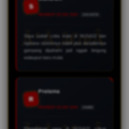
S
MEMBER SEJAK 2026
JAKARTA
Saya sudah coba main di NUSA22 dan
ngerasa sistemnya stabil plus tampilannya
gampang dipahami jadi nggak bingung
walaupun baru mulai.
Pratama
R
MEMBER SEJAK 2024
JAMBI
Pengalaman saya di NUSA22 cukup