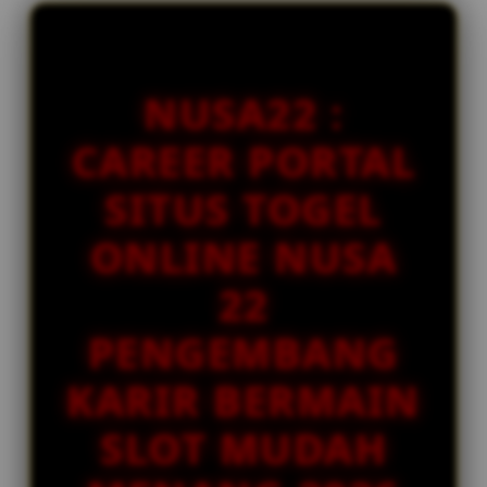
e
ba****l4
t
IDR 1,510,909.04
a
Toto Macau
i
NUSA22 :
l
re****n3
IDR 1,523,054.88
s
CAREER PORTAL
Togel Japan
vi****a6
SITUS TOGEL
IDR 944,439.10
Togel Japan
ONLINE NUSA
ba****l2
IDR 496,833.08
22
Togel Kingkong
PENGEMBANG
vi****i2
IDR 1,255,666.00
Togel Japan
KARIR BERMAIN
ka****a3
SLOT MUDAH
IDR 1,625,548.32
Togel HK