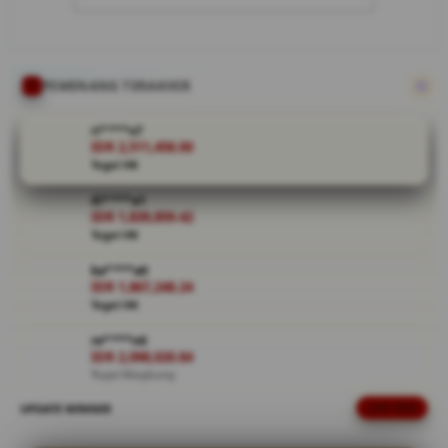
yang
menawarkan
pasaran
togel yang
lengkap dan
PEMENANG TERAKHIR
peluang
seru kapan
ri****o7
saja dan
IDR 2,511,458.00
Togel HK
dimana aja.
di****a1
V
IDR 1,839,859.42
i
Togel HK
e
ka****a0
w
IDR 1,867,248.24
l
Togel HK
i
c
re****n6
IDR 2,098,020.84
e
Togel Kingkong
n
s
UPDATE WINNER
LIVE FEED
ra****n7
e
IDR 1,130,621.74
d
Togel Bulleye